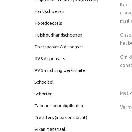
Kunt 
Handschoenen
graag
mail 
Hoofddeksels
Onze 
Huishoudhandschoenen
het b
Poetspapier & dispenser
Om di
RVS dispensers
const
RVS inrichting werkruimte
Schoeisel
Met v
Schorten
Tandartsbenodigdheden
Verm
Trechters (inpak en slacht)
Vikan materiaal