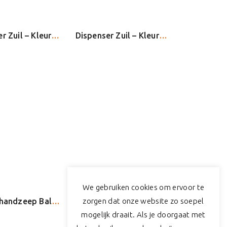
Dispenser Zuil – Kleur: Wit
Dispenser Zuil – Kleur: Zwart
We gebruiken cookies om ervoor te
zorgen dat onze website zo soepel
Unicura handzeep Balans (anti bacterieel) 250ml (20028)
Mondmasker (NIET Medisch) 3-laags met elastiek blauw (06006)
mogelijk draait. Als je doorgaat met