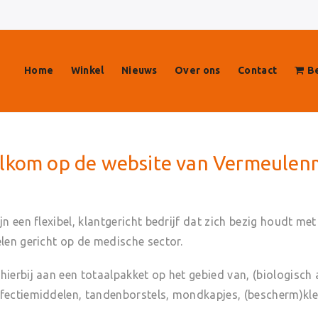
Home
Winkel
Nieuws
Over ons
Contact
Be
lkom op de website van Vermeulen
ijn een flexibel, klantgericht bedrijf dat zich bezig houdt 
elen gericht op de medische sector.
hierbij aan een totaalpakket op het gebied van, (biologisc
fectiemiddelen, tandenborstels, mondkapjes, (bescherm)kled