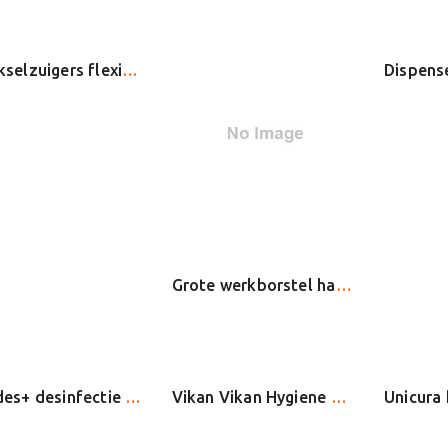
Speekselzuigers flexibel, 13cm, met afneemb. tip (100), blauw of transparant
Grote werkborstel hard 3890 (Vikan) div. kleuren
Ethades+ desinfectie gel 5 L. (20029) 70% alcohol
Vikan Vikan Hygiene 5510 padhouder, handmodel, 100×235 mm