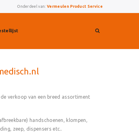
Onderdeel van:
Vermeulen Product Service
stellijst
medisch.nl
met de verkoop van een breed assortiment
h afbreekbare) handschoenen, klompen,
ing, zeep, dispensers etc..