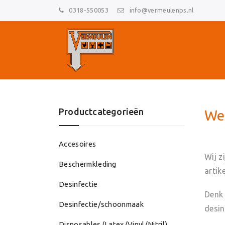
0318-550053
info@vermeulenps.nl
Productcategorieën
Skip
We
to
content
Accesoires
Wij z
Beschermkleding
artik
Desinfectie
Denk 
Desinfectie/schoonmaak
desin
Disposables (Latex/Vinyl/Nitril)