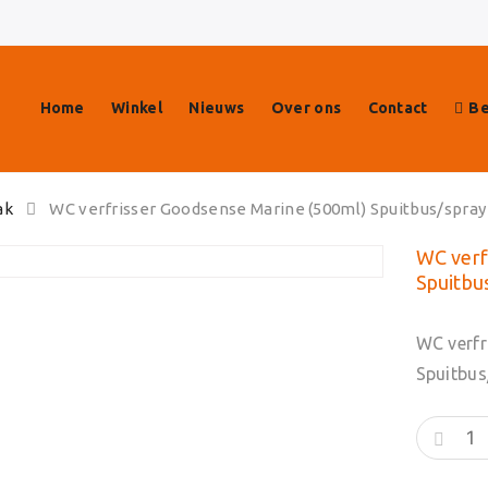
Home
Winkel
Nieuws
Over ons
Contact
Be
ak
WC verfrisser Goodsense Marine (500ml) Spuitbus/spray
WC verf
Spuitbu
WC verfr
Spuitbus
WC
verfrisse