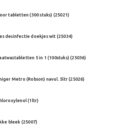
oor tabletten (300 stuks) (25021)
s desinfectie doekjes wit (25034)
atwastabletten 5 in 1 (100stuks) (25036)
niger Metro (Robson) navul. 5ltr (25026)
hloroxylenol (1ltr)
ikke bleek (25007)