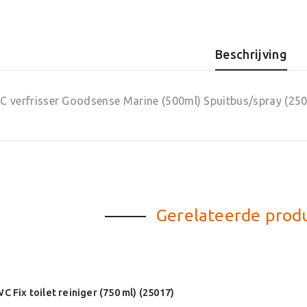
Goodsen
Marine
(500ml)
Beschrijving
Spuitbus
(25031)
aantal
C verfrisser Goodsense Marine (500ml) Spuitbus/spray (25
Gerelateerde prod
C Fix toilet reiniger (750 ml) (25017)