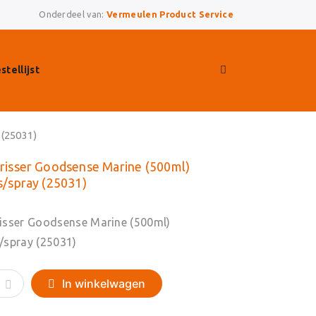
Onderdeel van:
Vermeulen Product Service
stellijst
 (25031)
risser Goodsense Marine (500ml)
s/spray (25031)
isser Goodsense Marine (500ml)
/spray (25031)
In winkelwagen
r