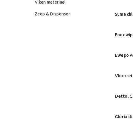
Vikan materiaal
Zeep & Dispenser
Suma chl
Foodwipe
Ewepo va
Vloerrei
Dettol C
Glorix d