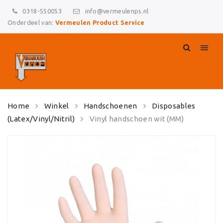
0318-550053
info@vermeulenps.nl
Onderdeel van:
Vermeulen Product Service
Skip
Home
Winkel
Handschoenen
Disposables
to
(Latex/Vinyl/Nitril)
Vinyl handschoen wit (MM)
content