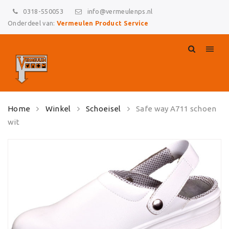
0318-550053
info@vermeulenps.nl
Onderdeel van:
Vermeulen Product Service
Skip
Home
Winkel
Schoeisel
Safe way A711 schoen
to
wit
content