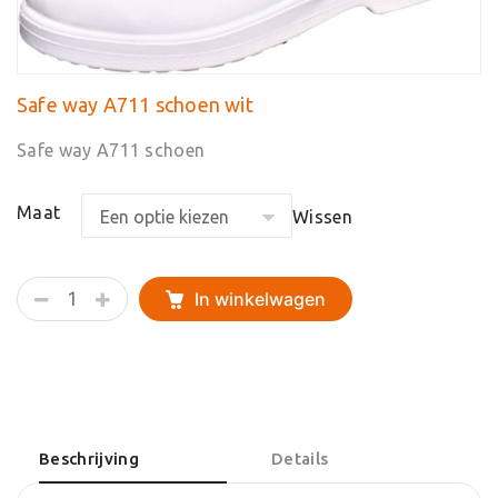
Safe way A711 schoen wit
Safe way A711 schoen
Maat
Wissen
Safe
In winkelwagen
way
A711
schoen
wit
aantal
Beschrijving
Details