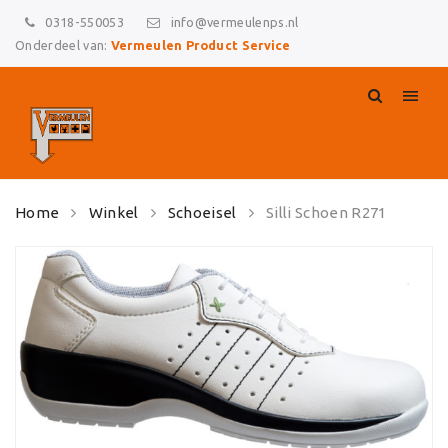
0318-550053
info@vermeulenps.nl
Onderdeel van:
Vermeulen Product Service
Skip
Home
Winkel
Schoeisel
Silli Schoen R271
to
content