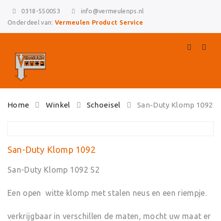
0318-550053
info@vermeulenps.nl
Onderdeel van:
Vermeulen Product Service
Skip
Home
Winkel
Schoeisel
San-Duty Klomp 1092
to
content
San-Duty Klomp 1092
San-Duty Klomp 1092 S2
Een open witte klomp met stalen neus en een riempje.
verkrijgbaar in verschillen de maten, mocht uw maat er