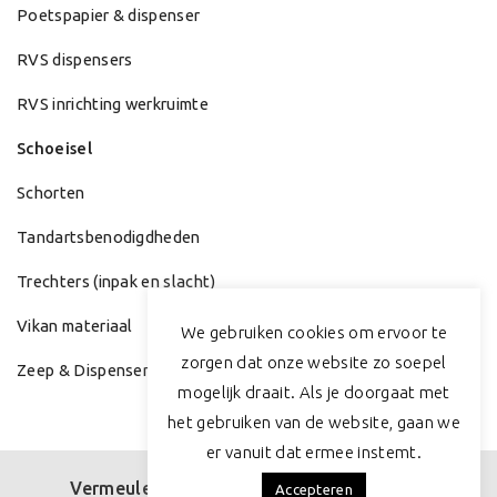
Poetspapier & dispenser
RVS dispensers
RVS inrichting werkruimte
Schoeisel
Schorten
Tandartsbenodigdheden
Trechters (inpak en slacht)
Vikan materiaal
We gebruiken cookies om ervoor te
zorgen dat onze website zo soepel
Zeep & Dispenser
mogelijk draait. Als je doorgaat met
het gebruiken van de website, gaan we
er vanuit dat ermee instemt.
Vermeulen Medisch
© 2019 Alle rechten
Accepteren